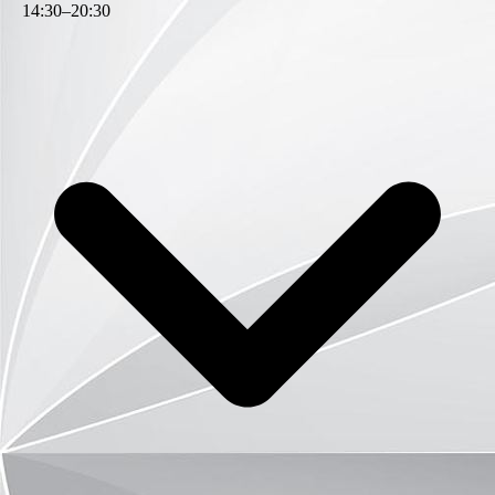
14
:
30
–
20
:
30