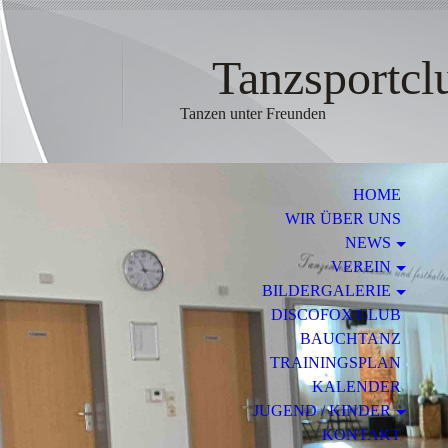
Tanzsportclub
Tanzen unter Freunden
HOME
WIR ÜBER UNS
NEWS
VEREIN
BILDERGALERIE
DISCOFOX CLUB
BAUCHTANZ
TRAININGSPLAN
KALENDER
JUGEND / KINDER
KONTAKT